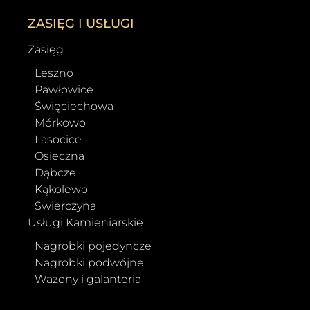
ZASIĘG I USŁUGI
Zasięg
Leszno
Pawłowice
Święciechowa
Mórkowo
Lasocice
Osieczna
Dąbcze
Kąkolewo
Świerczyna
Usługi Kamieniarskie
Nagrobki pojedyncze
Nagrobki podwójne
Wazony i galanteria