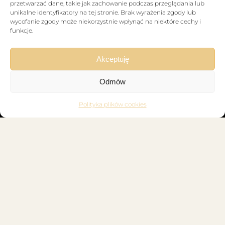
przetwarzać dane, takie jak zachowanie podczas przeglądania lub
KONTAKT
unikalne identyfikatory na tej stronie. Brak wyrażenia zgody lub
508 070 944
wycofanie zgody może niekorzystnie wpłynąć na niektóre cechy i
Całodobowo 24h / 7 dni w tygodniu
funkcje.
biuro@zbigniewnowak24.pl
ul. Kąkolewska 2, 64-100 Leszno
Akceptuję
OFERTA
Odmów
Kremacja i pogrzeb urnowy
Polityka plików cookies
Pogrzeb z trumną
Ceremonie wyznaniowe
Ceremonie świeckie
Muzyka na pogrzebie
Ekshumacja
Tanatokosmetyka
Własna Chłodnia
Karawany
Tabliczki
Trumny