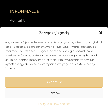
INFORMACJE
Kontakt
Wyszukiwarka grobów
Zarządzaj zgodą
Zgłoś zmianę danych osoby zmarłej
Opinie
Aby zapewnić jak najlepsze wrażenia, korzystamy z technologii, takich
Galeria
jak pliki cookie, do przechowywania i/lub uzyskiwania dostępu do
informacji o urządzeniu. Zgoda na te technologie pozwoli nam
Porady
przetwarzać dane, takie jak zachowanie podczas przeglądania lub
Dokumenty do pobrania
unikalne identyfikatory na tej stronie. Brak wyrażenia zgody lub
wycofanie zgody może niekorzystnie wpłynąć na niektóre cechy i
Parafie w Lesznie
funkcje.
Wyszukiwarka grobów
Akceptuję
Odmów
© 2026 Zbigniew Nowak. Wszelkie prawa
zastrzeżone.
Polityka plików cookies