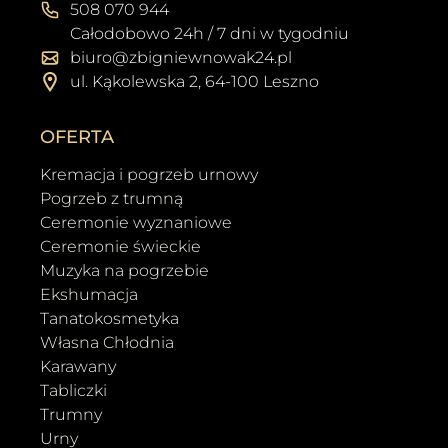
508 070 944
Całodobowo 24h / 7 dni w tygodniu
biuro@zbigniewnowak24.pl
ul. Kąkolewska 2, 64-100 Leszno
OFERTA
Kremacja i pogrzeb urnowy
Pogrzeb z trumną
Ceremonie wyznaniowe
Ceremonie świeckie
Muzyka na pogrzebie
Ekshumacja
Tanatokosmetyka
Własna Chłodnia
Karawany
Tabliczki
Trumny
Urny