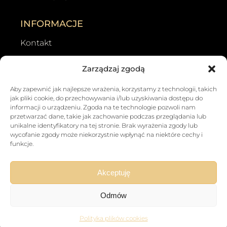
INFORMACJE
Kontakt
Wyszukiwarka grobów
Zarządzaj zgodą
Zgłoś zmianę danych osoby zmarłej
Opinie
Aby zapewnić jak najlepsze wrażenia, korzystamy z technologii, takich
Galeria
jak pliki cookie, do przechowywania i/lub uzyskiwania dostępu do
informacji o urządzeniu. Zgoda na te technologie pozwoli nam
Porady
przetwarzać dane, takie jak zachowanie podczas przeglądania lub
Dokumenty do pobrania
unikalne identyfikatory na tej stronie. Brak wyrażenia zgody lub
wycofanie zgody może niekorzystnie wpłynąć na niektóre cechy i
Parafie w Lesznie
funkcje.
Wyszukiwarka grobów
Akceptuję
Odmów
© 2026 Zbigniew Nowak. Wszelkie prawa
zastrzeżone.
Polityka plików cookies