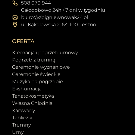
508 070 944
Całodobowo 24h / 7 dni w tygodniu
biuro@zbigniewnowak24.pl
ul. Kąkolewska 2, 64-100 Leszno
OFERTA
Kremacja i pogrzeb urnowy
Pogrzeb z trumną
Ceremonie wyznaniowe
Ceremonie świeckie
Muzyka na pogrzebie
Ekshumacja
Tanatokosmetyka
Własna Chłodnia
Karawany
Tabliczki
Trumny
Urny