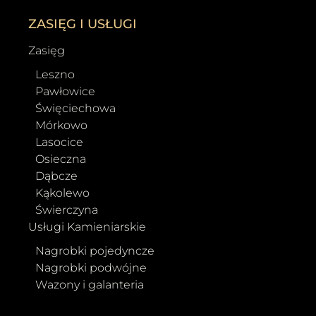
ZASIĘG I USŁUGI
Zasięg
Leszno
Pawłowice
Święciechowa
Mórkowo
Lasocice
Osieczna
Dąbcze
Kąkolewo
Świerczyna
Usługi Kamieniarskie
Nagrobki pojedyncze
Nagrobki podwójne
Wazony i galanteria