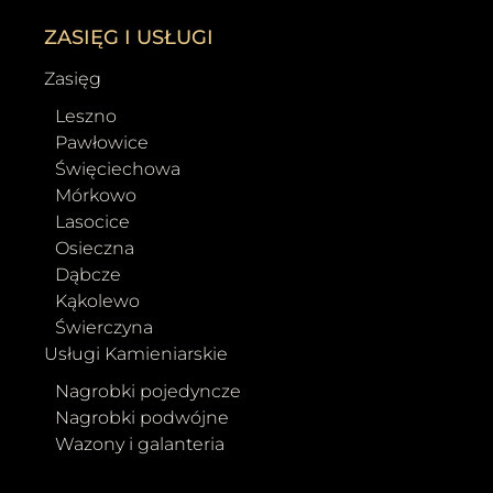
ZASIĘG I USŁUGI
Zasięg
Leszno
Pawłowice
Święciechowa
Mórkowo
Lasocice
Osieczna
Dąbcze
Kąkolewo
Świerczyna
Usługi Kamieniarskie
Nagrobki pojedyncze
Nagrobki podwójne
Wazony i galanteria