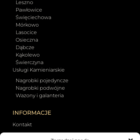
Leszno
Pawłowice
Święciechowa
Mórkowo
Lasocice
Osieczna
Dąbcze
Kąkolewo
Świerczyna
Usługi Kamieniarskie
Nagrobki pojedyncze
Nagrobki podwójne
Wazony i galanteria
INFORMACJE
Kontakt
Wyszukiwarka grobów