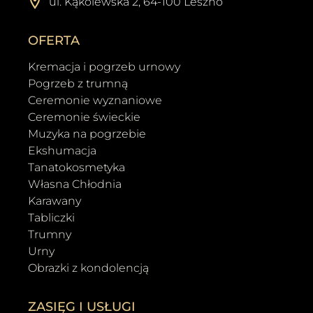
ul. Kąkolewska 2, 64-100 Leszno
OFERTA
Kremacja i pogrzeb urnowy
Pogrzeb z trumną
Ceremonie wyznaniowe
Ceremonie świeckie
Muzyka na pogrzebie
Ekshumacja
Tanatokosmetyka
Własna Chłodnia
Karawany
Tabliczki
Trumny
Urny
Obrazki z kondolencją
ZASIĘG I USŁUGI