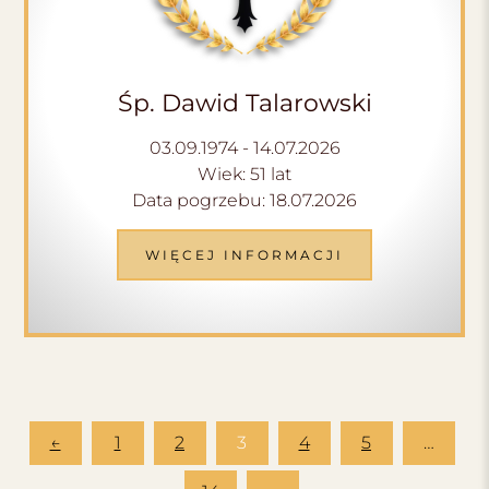
Śp. Dawid Talarowski
03.09.1974 - 14.07.2026
Wiek: 51 lat
Data pogrzebu: 18.07.2026
WIĘCEJ INFORMACJI
←
1
2
3
4
5
…