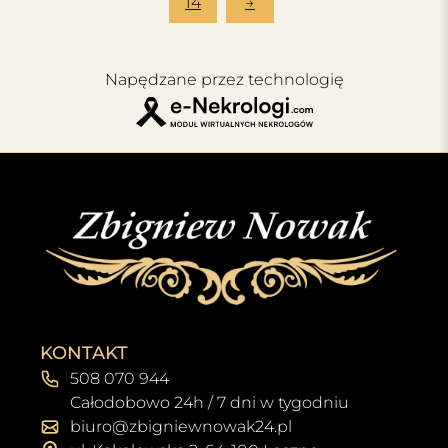
14
→
Napędzane przez technologię
KONTAKT
508 070 944
Całodobowo 24h / 7 dni w tygodniu
biuro@zbigniewnowak24.pl