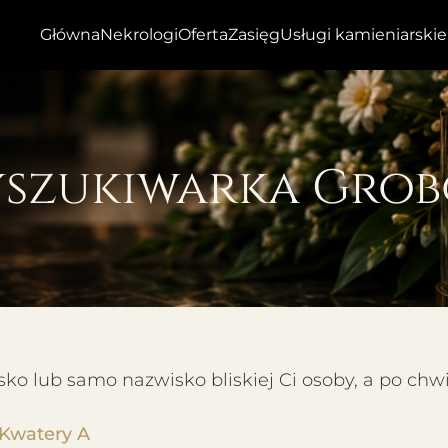
Główna
Nekrologi
Oferta
Zasięg
Usługi kamieniarskie
szukiwarka Gro
o lub samo nazwisko bliskiej Ci osoby, a po chw
 Kwatery A