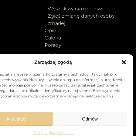
Wyszukiwarka grobów
Zgłoś zmianę danych osoby
zmarłej
Opinie
Galeria
Porady
Dokumenty do pobrania
Zarządzaj zgodą
Parafie w Lesznie
Wyszukiwarka grobów
kie
ć jak najlepsze wrażenia, korzystamy z technologii, takich jak pliki
przechowywania i/lub uzyskiwania dostępu do informacji o urządzeniu.
ncze
e technologie pozwoli nam przetwarzać dane, takie jak zachowanie
eglądania lub unikalne identyfikatory na tej stronie. Brak wyrażenia
jne
ycofanie zgody może niekorzystnie wpłynąć na niektóre cechy i
ria
Akceptuję
Odmów
Polityka plików cookies