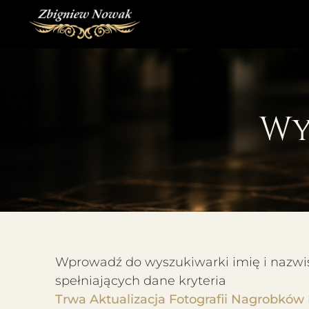
Wy
Wprowadź do wyszukiwarki imię i nazwisk
spełniających dane kryteria
Trwa Aktualizacja Fotografii Nagrobków