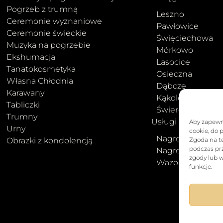
Pogrzeb z trumną
Leszno
Ceremonie wyznaniowe
Pawłowice
Ceremonie świeckie
Święciechowa
Muzyka na pogrzebie
Mórkowo
Ekshumacja
Lasocice
Tanatokosmetyka
Osieczna
Własna Chłodnia
Dąbcze
Karawany
Kąkolewo
Tabliczki
Świerczyna
Trumny
Usługi Kamieniars
Aby zapewni
Urny
cookie, do 
Nagrobki pojedy
Obrazki z kondolencją
Zgoda na t
podczas prz
Nagrobki podwó
zgody lub w
Wazony i galante
funkcje.