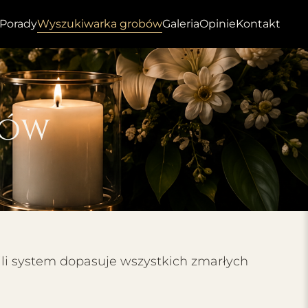
Porady
Wyszukiwarka grobów
Galeria
Opinie
Kontakt
bów
ili system dopasuje wszystkich zmarłych