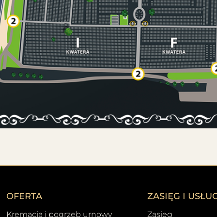
OFERTA
ZASIĘG I USŁUG
Kremacja i pogrzeb urnowy
Zasięg